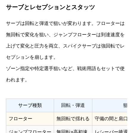
サーブとレセプションとスタッツ
サーブは回転と弾道で狙いが変わります。フローターは
無回転で変化を狙い、ジャンプフローターは到達速度を
上げて変化と圧力を両立、スパイクサーブは強回転でレ
セプションを崩します。
ゾーン指定や特定選手狙いなど、戦術用語もセットで使
われます。
サーブ種類
回転・弾道
狙い
フローター
無回転で揺れる
守備の間と肩口、
ジャンプフローター
無回転×高初速
レシーバー後退前