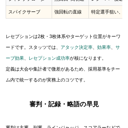
スパイクサーブ
強回転の直線
特定選手狙い、ラ
レセプションは2枚・3枚体系やターゲット位置がキーワ
ードです。スタッツでは、
アタック決定率
、
効果率
、
サ
ーブ効果
、
レセプション成功率
が核になります。
定義は大会や集計者で微差があるため、採用基準をチー
ム内で統一するのが実務上のコツです。
審判・記録・略語の早見
審判は主審、副審、ラインジャッジ、スコアラーなどで