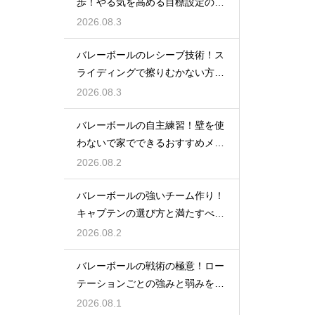
歩！やる気を高める目標設定の仕
方とは
2026.08.3
バレーボールのレシーブ技術！ス
ライディングで擦りむかない方法
を伝授
2026.08.3
バレーボールの自主練習！壁を使
わないで家でできるおすすめメニ
ュー
2026.08.2
バレーボールの強いチーム作り！
キャプテンの選び方と満たすべき
基準
2026.08.2
バレーボールの戦術の極意！ロー
テーションごとの強みと弱みを徹
底分析
2026.08.1