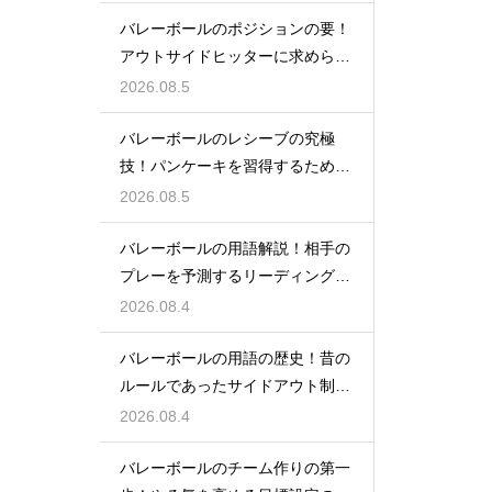
バレーボールのポジションの要！
アウトサイドヒッターに求められ
る能力
2026.08.5
バレーボールのレシーブの究極
技！パンケーキを習得するための
練習方法
2026.08.5
バレーボールの用語解説！相手の
プレーを予測するリーディングと
は何か
2026.08.4
バレーボールの用語の歴史！昔の
ルールであったサイドアウト制と
は何か
2026.08.4
バレーボールのチーム作りの第一