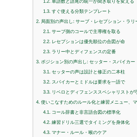
1.2.
単語数と語尾の統一が聞き取りを変える
1.3.
すぐ使える分類テンプレート
2.
局面別の声出し: サーブ・レセプション・ラリ
2.1.
サーブ側のコールで主導権を取る
2.2.
レセプションは優先順位の合図が命
2.3.
ラリー中とディフェンスの定番
3.
ポジション別の声出し: セッター・スパイカー
3.1.
セッターの声は設計と修正の二本柱
3.2.
スパイカーとミドルは要求を一語で
3.3.
リベロとディフェンススペシャリストが
4.
使いこなすためのルール化と練習メニュー、マ
4.1.
コール辞書と非言語合図の標準化
4.2.
練習ドリル三選でタイミングを身体化
4.3.
マナー・ルール・喉のケア