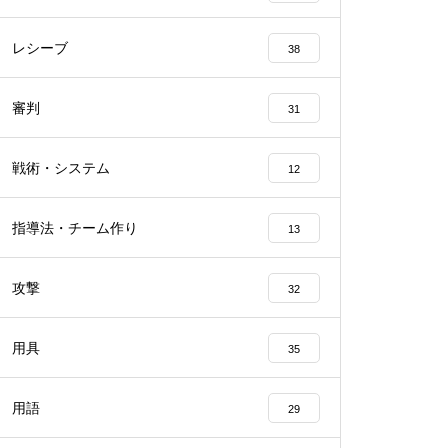
レシーブ
38
審判
31
戦術・システム
12
指導法・チーム作り
13
攻撃
32
用具
35
用語
29