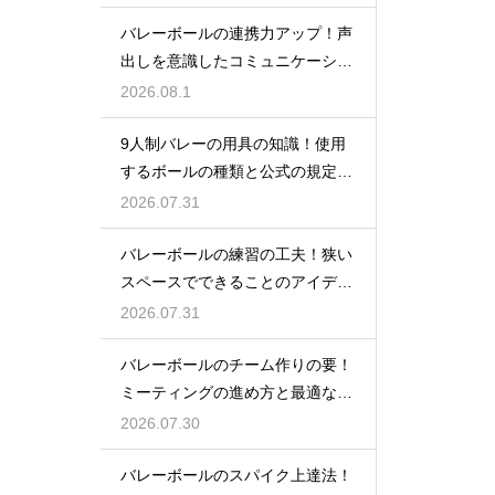
バレーボールの連携力アップ！声
出しを意識したコミュニケーショ
ン練習
2026.08.1
9人制バレーの用具の知識！使用
するボールの種類と公式の規定を
解説
2026.07.31
バレーボールの練習の工夫！狭い
スペースでできることのアイデア
大公開
2026.07.31
バレーボールのチーム作りの要！
ミーティングの進め方と最適な頻
度とは
2026.07.30
バレーボールのスパイク上達法！