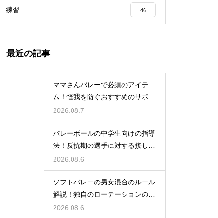
練習
46
最近の記事
ママさんバレーで必須のアイテ
ム！怪我を防ぐおすすめのサポー
ター
2026.08.7
バレーボールの中学生向けの指導
法！反抗期の選手に対する接し方
のコツ
2026.08.6
ソフトバレーの男女混合のルール
解説！独自のローテーションの規
定とは
2026.08.6