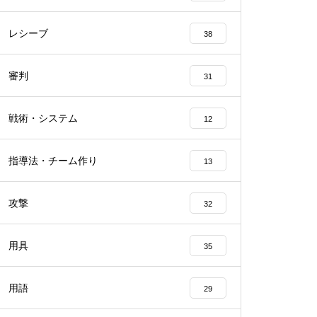
レシーブ
38
審判
31
戦術・システム
12
指導法・チーム作り
13
攻撃
32
用具
35
用語
29