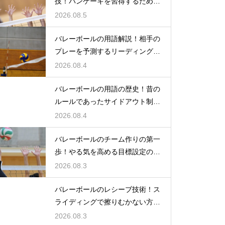
技！パンケーキを習得するための
練習方法
2026.08.5
バレーボールの用語解説！相手の
プレーを予測するリーディングと
は何か
2026.08.4
バレーボールの用語の歴史！昔の
ルールであったサイドアウト制と
は何か
2026.08.4
バレーボールのチーム作りの第一
歩！やる気を高める目標設定の仕
方とは
2026.08.3
バレーボールのレシーブ技術！ス
ライディングで擦りむかない方法
を伝授
2026.08.3