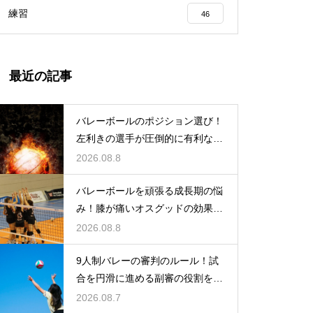
練習
46
最近の記事
バレーボールのポジション選び！
左利きの選手が圧倒的に有利な場
所とは
2026.08.8
バレーボールを頑張る成長期の悩
み！膝が痛いオスグッドの効果的
な対策
2026.08.8
9人制バレーの審判のルール！試
合を円滑に進める副審の役割を解
説
2026.08.7