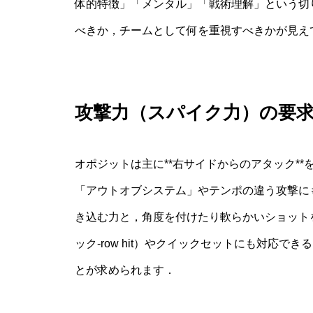
体的特徴」「メンタル」「戦術理解」という切
べきか，チームとして何を重視すべきかが見え
攻撃力（スパイク力）の要
オポジットは主に**右サイドからのアタック*
「アウトオブシステム」やテンポの違う攻撃に
き込む力と，角度を付けたり軟らかいショット
ック-row hit）やクイックセットにも対応
とが求められます．