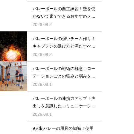
バレーボールの自主練習！壁を使
わないで家でできるおすすめメニ
ュー
2026.08.2
バレーボールの強いチーム作り！
キャプテンの選び方と満たすべき
基準
2026.08.2
バレーボールの戦術の極意！ロー
テーションごとの強みと弱みを徹
底分析
2026.08.1
バレーボールの連携力アップ！声
出しを意識したコミュニケーショ
ン練習
2026.08.1
9人制バレーの用具の知識！使用