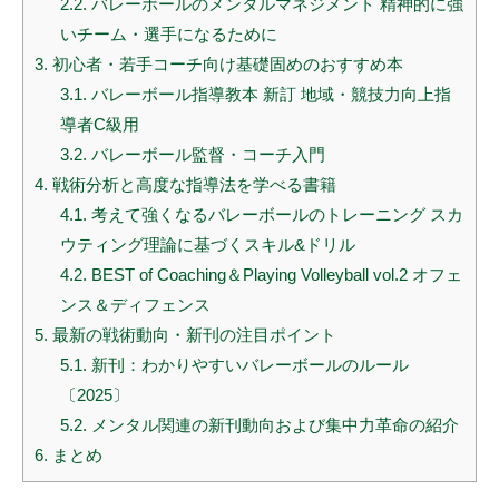
2.2.
バレーボールのメンタルマネジメント 精神的に強
いチーム・選手になるために
3.
初心者・若手コーチ向け基礎固めのおすすめ本
3.1.
バレーボール指導教本 新訂 地域・競技力向上指
導者C級用
3.2.
バレーボール監督・コーチ入門
4.
戦術分析と高度な指導法を学べる書籍
4.1.
考えて強くなるバレーボールのトレーニング スカ
ウティング理論に基づくスキル&ドリル
4.2.
BEST of Coaching＆Playing Volleyball vol.2 オフェ
ンス＆ディフェンス
5.
最新の戦術動向・新刊の注目ポイント
5.1.
新刊：わかりやすいバレーボールのルール
〔2025〕
5.2.
メンタル関連の新刊動向および集中力革命の紹介
6.
まとめ