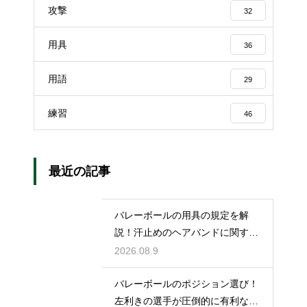
攻撃
32
用具
36
用語
29
練習
46
最近の記事
バレーボールの用具の規定を解
説！汗止めのヘアバンドに関する
ルール
2026.08.9
バレーボールのポジション選び！
左利きの選手が圧倒的に有利な場