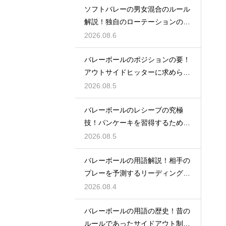
ソフトバレーの男女混合のルール
解説！独自のローテーションの規
定とは
2026.08.6
バレーボールのポジションの要！
アウトサイドヒッターに求められ
る能力
2026.08.5
バレーボールのレシーブの究極
技！パンケーキを習得するための
練習方法
2026.08.5
バレーボールの用語解説！相手の
プレーを予測するリーディングと
は何か
2026.08.4
バレーボールの用語の歴史！昔の
ルールであったサイドアウト制と