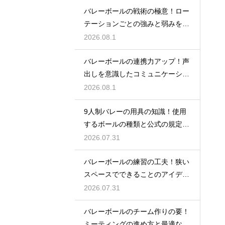
バレーボールの戦術の極意！ロー
テーションごとの強みと弱みを徹
底分析
2026.08.1
バレーボールの連携力アップ！声
出しを意識したコミュニケーショ
ン練習
2026.08.1
9人制バレーの用具の知識！使用
するボールの種類と公式の規定を
解説
2026.07.31
バレーボールの練習の工夫！狭い
スペースでできることのアイデア
大公開
2026.07.31
バレーボールのチーム作りの要！
ミーティングの進め方と最適な頻