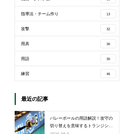
指導法・チーム作り
13
攻撃
32
用具
36
用語
30
練習
46
最近の記事
バレーボールの用語解説！攻守の
切り替えを意味するトランジショ
ンとは
2026.08.9