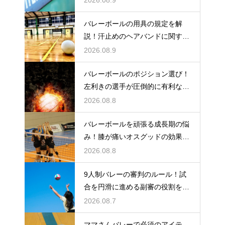
バレーボールの用具の規定を解
説！汗止めのヘアバンドに関する
ルール
2026.08.9
バレーボールのポジション選び！
左利きの選手が圧倒的に有利な場
所とは
2026.08.8
バレーボールを頑張る成長期の悩
み！膝が痛いオスグッドの効果的
な対策
2026.08.8
9人制バレーの審判のルール！試
合を円滑に進める副審の役割を解
説
2026.08.7
ママさんバレーで必須のアイテ