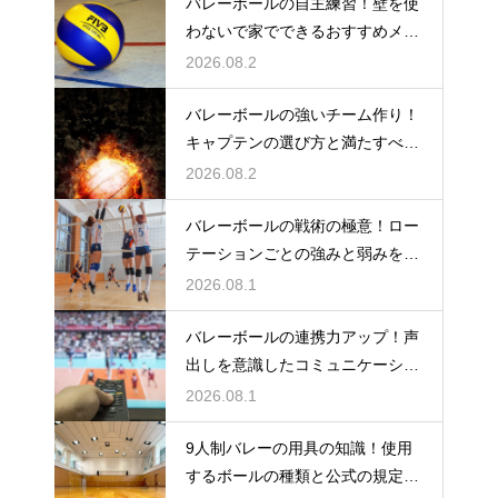
バレーボールの自主練習！壁を使
わないで家でできるおすすめメニ
ュー
2026.08.2
バレーボールの強いチーム作り！
キャプテンの選び方と満たすべき
基準
2026.08.2
バレーボールの戦術の極意！ロー
テーションごとの強みと弱みを徹
底分析
2026.08.1
バレーボールの連携力アップ！声
出しを意識したコミュニケーショ
ン練習
2026.08.1
9人制バレーの用具の知識！使用
するボールの種類と公式の規定を