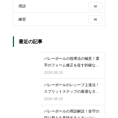
用語
30
練習
46
最近の記事
バレーボールの指導法の極意！選
手のフォーム修正を促す的確な言
葉選び
2026.08.10
バレーボールのレシーブ上達法！
スプリットステップの最適なタイ
ミング
2026.08.10
バレーボールの用語解説！攻守の
切り替えを意味するトランジショ