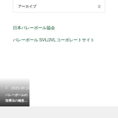
アーカイブ
日本バレーボール協会
バレーボール SVL/JVL コーポレートサイト
2026.08.10
バレーボールの
指導法の極意！
選手のフォーム
修正を促す的確
な言葉選び