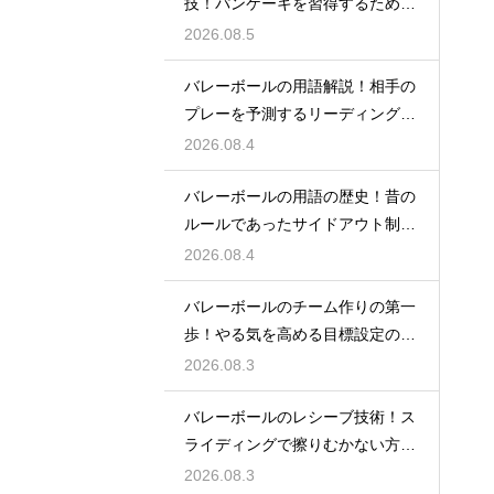
技！パンケーキを習得するための
練習方法
2026.08.5
バレーボールの用語解説！相手の
プレーを予測するリーディングと
は何か
2026.08.4
バレーボールの用語の歴史！昔の
ルールであったサイドアウト制と
は何か
2026.08.4
バレーボールのチーム作りの第一
歩！やる気を高める目標設定の仕
方とは
2026.08.3
バレーボールのレシーブ技術！ス
ライディングで擦りむかない方法
を伝授
2026.08.3