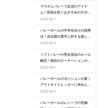
ママさんバレーで必須のアイテ
ム！怪我を防ぐおすすめのサポー
ター
2026.08.7
バレーボールの中学生向けの指導
法！反抗期の選手に対する接し方
のコツ
2026.08.6
ソフトバレーの男女混合のルール
解説！独自のローテーションの規
定とは
2026.08.6
バレーボールのポジションの要！
アウトサイドヒッターに求められ
る能力
2026.08.5
バレーボールのレシーブの究極