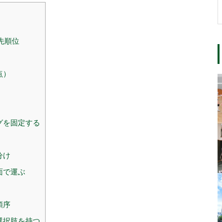
先順位
点）
グを固定する
分け
面で運ぶ
順序
選択肢を持つ