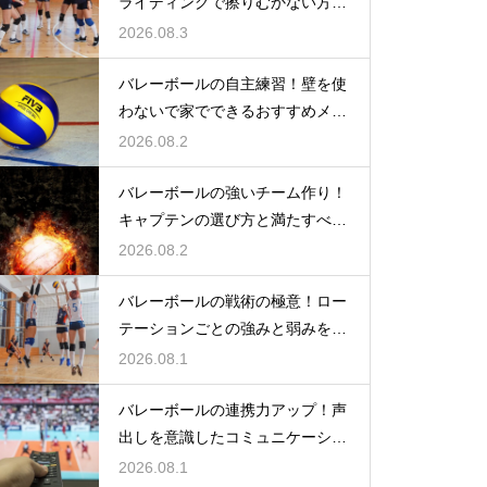
ライディングで擦りむかない方法
を伝授
2026.08.3
バレーボールの自主練習！壁を使
わないで家でできるおすすめメニ
ュー
2026.08.2
バレーボールの強いチーム作り！
キャプテンの選び方と満たすべき
基準
2026.08.2
バレーボールの戦術の極意！ロー
テーションごとの強みと弱みを徹
底分析
2026.08.1
バレーボールの連携力アップ！声
出しを意識したコミュニケーショ
ン練習
2026.08.1