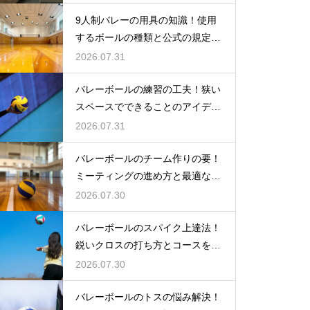
9人制バレーの用具の知識！使用
するボールの種類と公式の規定を
解説
2026.07.31
バレーボールの練習の工夫！狭い
スペースでできることのアイデア
大公開
2026.07.31
バレーボールのチーム作りの要！
ミーティングの進め方と最適な頻
度とは
2026.07.30
バレーボールのスパイク上達法！
鋭いクロスの打ち方とコースを抜
く角度
2026.07.30
バレーボールのトスの悩み解決！