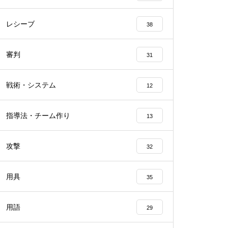
レシーブ
38
審判
31
戦術・システム
12
指導法・チーム作り
13
攻撃
32
用具
35
用語
29