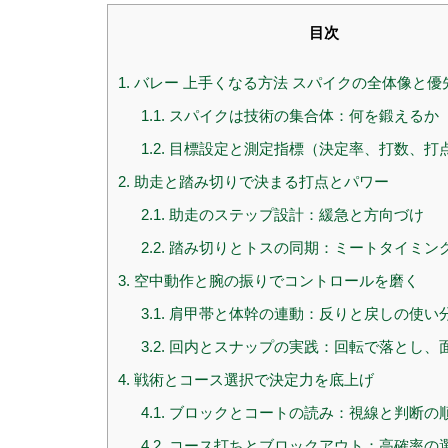
目次
1.
バレー 上手くなる方法 スパイクの全体像と優
1.1.
スパイクは技術の集合体：何を鍛えるか
1.2.
目標設定と測定指標（決定率、打数、打
2.
助走と踏み切りで決まる打点とパワー
2.1.
助走のステップ設計：緩急と方向づけ
2.2.
踏み切りとトスの同期：ミートタイミン
3.
空中動作と腕の振りでコントロールを磨く
3.1.
肩甲帯と体幹の連動：反りと戻しの使い
3.2.
回内とスナップの実践：回転で落とし、
4.
戦術とコース選択で決定力を底上げ
4.1.
ブロックとコートの読み：視線と判断の
4.2.
コース打ちとブロックアウト：高確率の