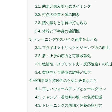
2.1.
助走と踏み切りのタイミング
2.2.
打点の位置と体の開き
2.3.
腕の振りと手首の打ち込み
2.4.
体幹と下半身の協調性
3.
トレーニングでスパイク速度を上げる
3.1.
プライオメトリックとジャンプ力の向上
3.2.
肩・上肢の筋力と可動域強化
3.3.
敏捷性（スプリント力・反応速度）の向
3.4.
柔軟性と可動域の維持／拡大
4.
怪我予防と持続性のために必要なこと
4.1.
正しいウォームアップとクールダウン
4.2.
ジャンプ・着地時の膝への負荷軽減
4.3.
トレーニングの周期と休養の取り方