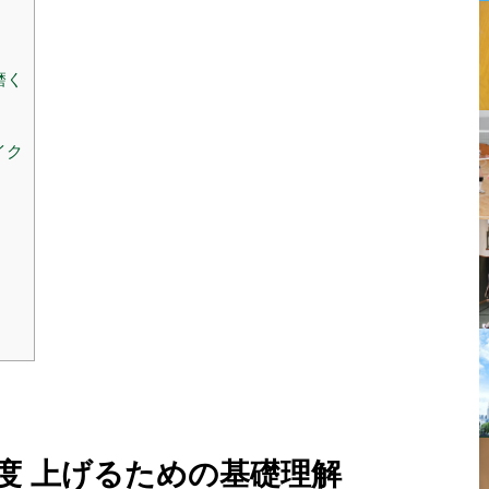
）
磨く
イク
速度 上げるための基礎理解