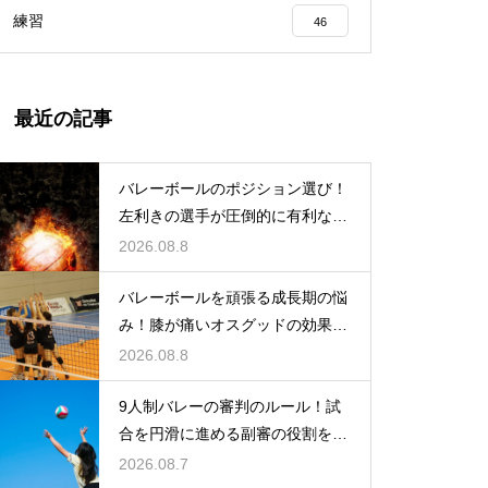
練習
46
最近の記事
バレーボールのポジション選び！
左利きの選手が圧倒的に有利な場
所とは
2026.08.8
バレーボールを頑張る成長期の悩
み！膝が痛いオスグッドの効果的
な対策
2026.08.8
9人制バレーの審判のルール！試
合を円滑に進める副審の役割を解
説
2026.08.7