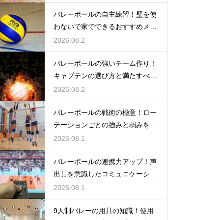
バレーボールの自主練習！壁を使
わないで家でできるおすすめメニ
ュー
2026.08.2
バレーボールの強いチーム作り！
キャプテンの選び方と満たすべき
基準
2026.08.2
バレーボールの戦術の極意！ロー
テーションごとの強みと弱みを徹
底分析
2026.08.1
バレーボールの連携力アップ！声
出しを意識したコミュニケーショ
ン練習
2026.08.1
9人制バレーの用具の知識！使用