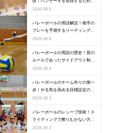
技！パンケーキを習得するための
練習方法
2026.08.5
バレーボールの用語解説！相手の
プレーを予測するリーディングと
は何か
2026.08.4
バレーボールの用語の歴史！昔の
ルールであったサイドアウト制と
は何か
2026.08.4
バレーボールのチーム作りの第一
歩！やる気を高める目標設定の仕
方とは
2026.08.3
バレーボールのレシーブ技術！ス
ライディングで擦りむかない方法
を伝授
2026.08.3