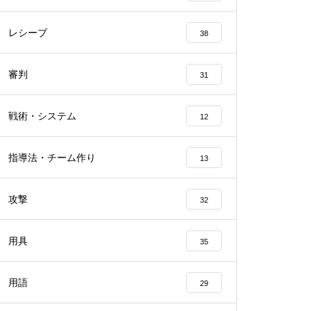
レシーブ
38
審判
31
戦術・システム
12
指導法・チーム作り
13
攻撃
32
用具
35
用語
29