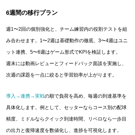
6週間の移行プラン
週1〜2回の個別強化と、チーム練習内の役割テストを組
み合わせます。1〜2週は基礎動作の徹底、3〜4週はユニ
ット連携、5〜6週はゲーム形式でKPIを検証します。
週末には動画レビューとフィードバック面談を実施し、
次週の課題を一点に絞ると学習効率が上がります。
導入→連携→実戦
の順で負荷を高め、毎週の到達基準を
具体化します。例として、セッターならコース別の配球
精度、ミドルならクイック到達時間、リベロなら一歩目
の出力と復帰速度を数値化し、進捗を可視化します。