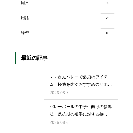
用具
35
用語
29
練習
46
最近の記事
ママさんバレーで必須のアイテ
ム！怪我を防ぐおすすめのサポー
ター
2026.08.7
バレーボールの中学生向けの指導
法！反抗期の選手に対する接し方
のコツ
2026.08.6