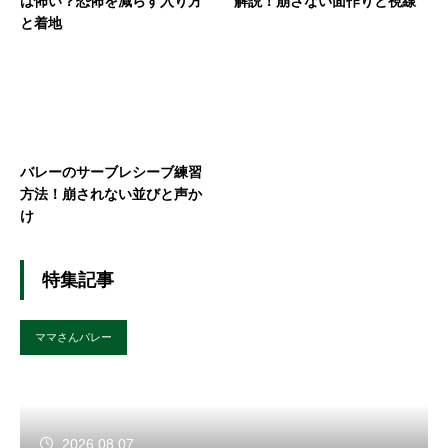
は怖い？恐怖を減らす入り方
解説！崩さない面作りと視線
と着地
バレーのサーブレシーブ練習
方法！崩されない並びと声か
け
特集記事
ママさんバレー
2026.08.07