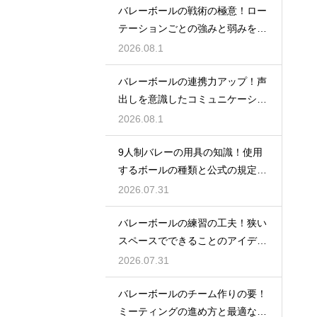
バレーボールの戦術の極意！ロー
テーションごとの強みと弱みを徹
底分析
2026.08.1
バレーボールの連携力アップ！声
出しを意識したコミュニケーショ
ン練習
2026.08.1
9人制バレーの用具の知識！使用
するボールの種類と公式の規定を
解説
2026.07.31
バレーボールの練習の工夫！狭い
スペースでできることのアイデア
大公開
2026.07.31
バレーボールのチーム作りの要！
ミーティングの進め方と最適な頻