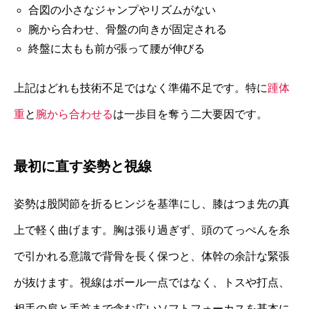
合図の小さなジャンプやリズムがない
腕から合わせ、骨盤の向きが固定される
終盤に太もも前が張って腰が伸びる
上記はどれも技術不足ではなく準備不足です。特に
踵体
重
と
腕から合わせる
は一歩目を奪う二大要因です。
最初に直す姿勢と視線
姿勢は股関節を折るヒンジを基準にし、膝はつま先の真
上で軽く曲げます。胸は張り過ぎず、頭のてっぺんを糸
で引かれる意識で背骨を長く保つと、体幹の余計な緊張
が抜けます。視線はボール一点ではなく、トスや打点、
相手の肩と手首まで含む広いソフトフォーカスを基本に