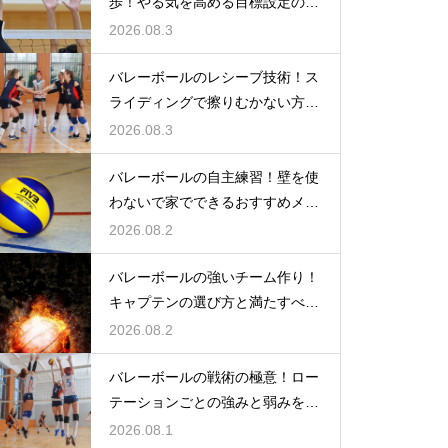
歩！やる気を高める目標設定の仕
方とは
2026.08.3
バレーボールのレシーブ技術！ス
ライディングで擦りむかない方法
を伝授
2026.08.3
バレーボールの自主練習！壁を使
わないで家でできるおすすめメニ
ュー
2026.08.2
バレーボールの強いチーム作り！
キャプテンの選び方と満たすべき
基準
2026.08.2
バレーボールの戦術の極意！ロー
テーションごとの強みと弱みを徹
底分析
2026.08.1