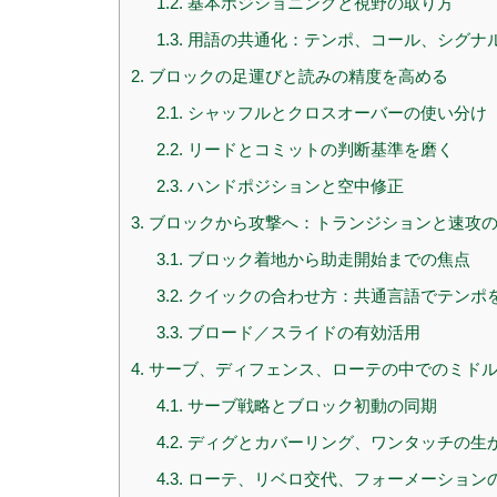
1.2.
基本ポジショニングと視野の取り方
1.3.
用語の共通化：テンポ、コール、シグナ
2.
ブロックの足運びと読みの精度を高める
2.1.
シャッフルとクロスオーバーの使い分け
2.2.
リードとコミットの判断基準を磨く
2.3.
ハンドポジションと空中修正
3.
ブロックから攻撃へ：トランジションと速攻
3.1.
ブロック着地から助走開始までの焦点
3.2.
クイックの合わせ方：共通言語でテンポ
3.3.
ブロード／スライドの有効活用
4.
サーブ、ディフェンス、ローテの中でのミド
4.1.
サーブ戦略とブロック初動の同期
4.2.
ディグとカバーリング、ワンタッチの生
4.3.
ローテ、リベロ交代、フォーメーション