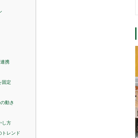
ル
の連携
を固定
ルの動き
かし方
のトレンド