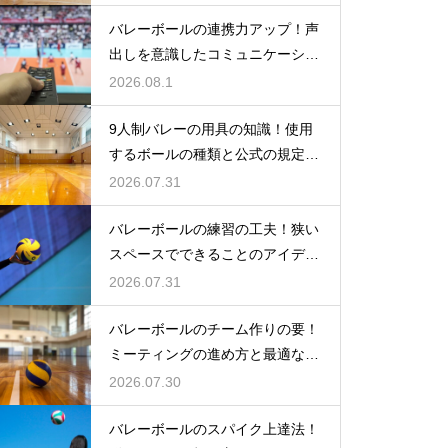
バレーボールの連携力アップ！声
出しを意識したコミュニケーショ
ン練習
2026.08.1
9人制バレーの用具の知識！使用
するボールの種類と公式の規定を
解説
2026.07.31
バレーボールの練習の工夫！狭い
スペースでできることのアイデア
大公開
2026.07.31
バレーボールのチーム作りの要！
ミーティングの進め方と最適な頻
度とは
2026.07.30
バレーボールのスパイク上達法！