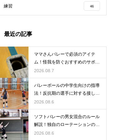
練習
46
最近の記事
ママさんバレーで必須のアイテ
ム！怪我を防ぐおすすめのサポー
ター
2026.08.7
バレーボールの中学生向けの指導
法！反抗期の選手に対する接し方
のコツ
2026.08.6
ソフトバレーの男女混合のルール
解説！独自のローテーションの規
定とは
2026.08.6