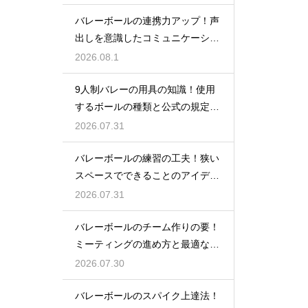
バレーボールの連携力アップ！声
出しを意識したコミュニケーショ
ン練習
2026.08.1
9人制バレーの用具の知識！使用
するボールの種類と公式の規定を
解説
2026.07.31
バレーボールの練習の工夫！狭い
スペースでできることのアイデア
大公開
2026.07.31
バレーボールのチーム作りの要！
ミーティングの進め方と最適な頻
度とは
2026.07.30
バレーボールのスパイク上達法！