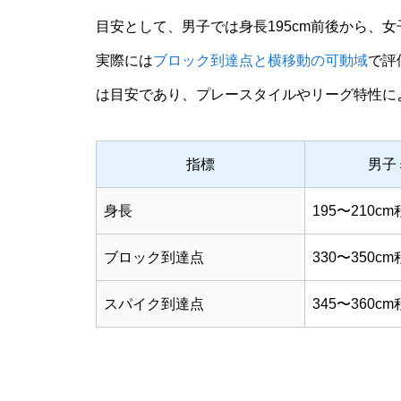
目安として、男子では身長195cm前後から、女
実際には
ブロック到達点と横移動の可動域
で評
は目安であり、プレースタイルやリーグ特性に
指標
男子
身長
195〜210c
ブロック到達点
330〜350c
スパイク到達点
345〜360c