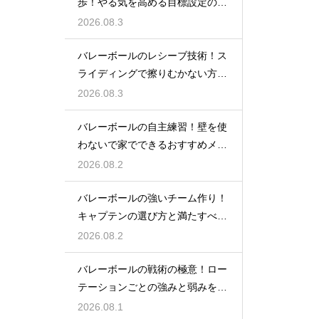
歩！やる気を高める目標設定の仕
方とは
2026.08.3
バレーボールのレシーブ技術！ス
ライディングで擦りむかない方法
を伝授
2026.08.3
バレーボールの自主練習！壁を使
わないで家でできるおすすめメニ
ュー
2026.08.2
バレーボールの強いチーム作り！
キャプテンの選び方と満たすべき
基準
2026.08.2
バレーボールの戦術の極意！ロー
テーションごとの強みと弱みを徹
底分析
2026.08.1