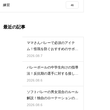
練習
46
最近の記事
ママさんバレーで必須のアイテ
ム！怪我を防ぐおすすめのサポー
ター
2026.08.7
バレーボールの中学生向けの指導
法！反抗期の選手に対する接し方
のコツ
2026.08.6
ソフトバレーの男女混合のルール
解説！独自のローテーションの規
定とは
2026.08.6