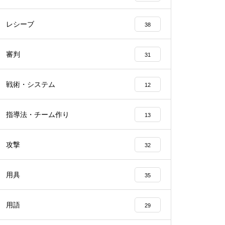
レシーブ
38
審判
31
戦術・システム
12
指導法・チーム作り
13
攻撃
32
用具
35
用語
29