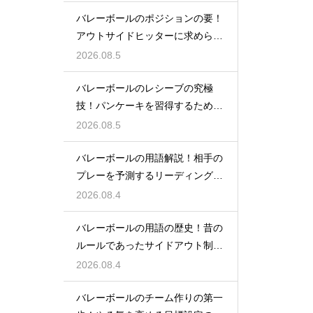
バレーボールのポジションの要！
アウトサイドヒッターに求められ
る能力
2026.08.5
バレーボールのレシーブの究極
技！パンケーキを習得するための
練習方法
2026.08.5
バレーボールの用語解説！相手の
プレーを予測するリーディングと
は何か
2026.08.4
バレーボールの用語の歴史！昔の
ルールであったサイドアウト制と
は何か
2026.08.4
バレーボールのチーム作りの第一