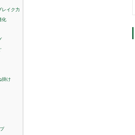
ブレイク力
適化
グ
ぐ
ね掛け
プ