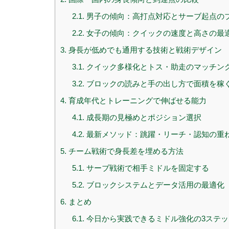
2.1.
男子の傾向：高打点対応とサーブ起点の
2.2.
女子の傾向：クイックの速度と高さの最
3.
身長が低めでも通用する技術と戦術デザイン
3.1.
クイック多様化とトス・助走のマッチン
3.2.
ブロックの読みと手の出し方で面積を稼
4.
育成年代とトレーニングで伸ばせる能力
4.1.
成長期の見極めとポジション選択
4.2.
最新メソッド：跳躍・リーチ・認知の重
5.
チーム戦術で身長差を埋める方法
5.1.
サーブ戦術で相手ミドルを固定する
5.2.
ブロックシステムとデータ活用の最適化
6.
まとめ
6.1.
今日から実践できるミドル強化の3ステッ