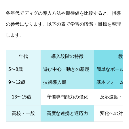
各年代でディグの導入方法や期待値を比較すると、指導
の参考になります。以下の表で学習の段階・目標を整理
します。
年代
導入段階の特徴
教え
5〜8歳
遊び中心・動きの基礎
簡単なボール追
9〜12歳
技術導入期
基本フォーム・
13〜15歳
守備専門能力の強化
反応速度・ポ
高校・一般
高度な連携と適応力
変化への対応