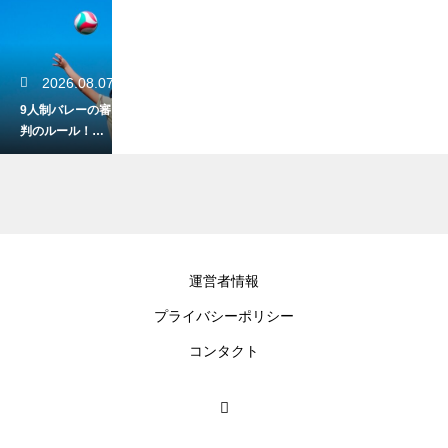
2026.08.07
9人制バレーの審
判のルール！試
合を円滑に進め
る副審の役割を
解説
2026.08.07
運営者情報
ママさんバレー
プライバシーポリシー
で必須のアイテ
ム！怪我を防ぐ
コンタクト
おすすめのサポ
ーター