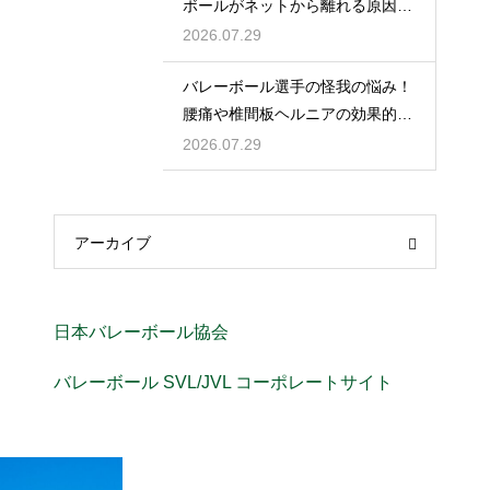
ボールがネットから離れる原因と
改善策
2026.07.29
バレーボール選手の怪我の悩み！
腰痛や椎間板ヘルニアの効果的な
予防策
2026.07.29
アーカイブ
日本バレーボール協会
バレーボール SVL/JVL コーポレートサイト