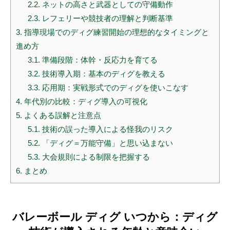
2.2.
ネットの高さと武器としての守備動作
2.3.
レフェリーや競技者の理解と判断基準
3.
指導現場でのディグ練習開始の理想的なタイミングと
進め方
3.1.
準備段階：体幹・反応力を育てる
3.2.
技術導入期：基本のディグを教える
3.3.
応用期：実戦形式でのディグを使いこなす
4.
年代別の比較：ディグ導入の可視化
5.
よくある誤解と注意点
5.1.
技術の誤った導入による怪我のリスク
5.2.
「ディグ＝万能守備」と思い込まない
5.3.
大会規則による制限を把握する
6.
まとめ
バレーボール ディグ いつから：ディグ