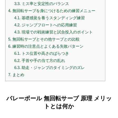
3.3.
ミス率と安定性のバランス
4.
無回転サーブを身につけるための練習メニュー
4.1.
基礎感覚を養うスタンディング練習
4.2.
ジャンプフロートへの応用練習
4.3.
現場での戦術練習と試合投入のポイント
5.
無回転サーブとその他サーブとの比較
6.
練習時の注意点とよくある失敗パターン
6.1.
トス位置や高さのばらつき
6.2.
手首や手の当て方の乱れ
6.3.
助走・ジャンプのタイミングのズレ
7.
まとめ
バレーボール 無回転サーブ 原理 メリッ
トとは何か