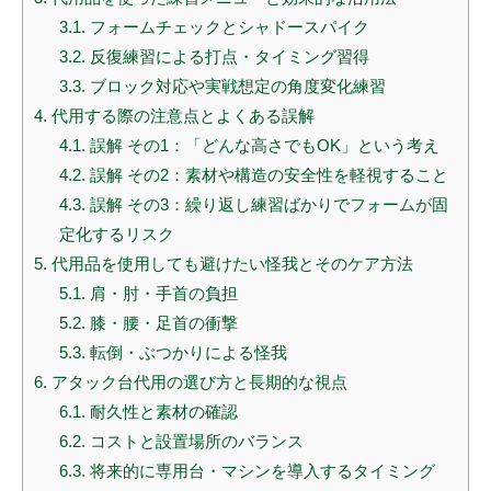
3.1.
フォームチェックとシャドースパイク
3.2.
反復練習による打点・タイミング習得
3.3.
ブロック対応や実戦想定の角度変化練習
4.
代用する際の注意点とよくある誤解
4.1.
誤解 その1：「どんな高さでもOK」という考え
4.2.
誤解 その2：素材や構造の安全性を軽視すること
4.3.
誤解 その3：繰り返し練習ばかりでフォームが固
定化するリスク
5.
代用品を使用しても避けたい怪我とそのケア方法
5.1.
肩・肘・手首の負担
5.2.
膝・腰・足首の衝撃
5.3.
転倒・ぶつかりによる怪我
6.
アタック台代用の選び方と長期的な視点
6.1.
耐久性と素材の確認
6.2.
コストと設置場所のバランス
6.3.
将来的に専用台・マシンを導入するタイミング