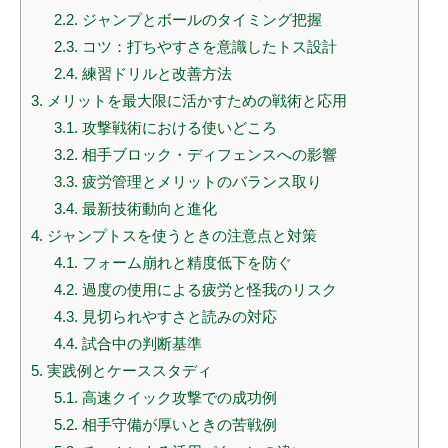
2.2.
ジャンプとボールのタイミング把握
2.3.
コツ：打ちやすさを意識したトス設計
2.4.
練習ドリルと改善方法
3.
メリットを最大限に活かすための戦術と応用
3.1.
攻撃戦術における使いどころ
3.2.
相手ブロック・ディフェンスへの影響
3.3.
疲労管理とメリットのバランス取り
3.4.
最新技術動向と進化
4.
ジャンプトスを使うときの注意点と対策
4.1.
フォーム崩れと精度低下を防ぐ
4.2.
過度の使用による疲労と怪我のリスク
4.3.
見切られやすさと読みの対応
4.4.
試合中の判断基準
5.
実践例とケーススタディ
5.1.
高速クイック攻撃での成功例
5.2.
相手守備が厚いときの苦戦例