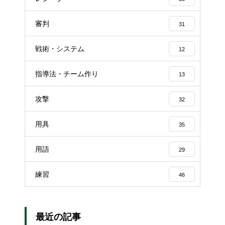
審判
31
戦術・システム
12
指導法・チーム作り
13
攻撃
32
用具
35
用語
29
練習
46
最近の記事