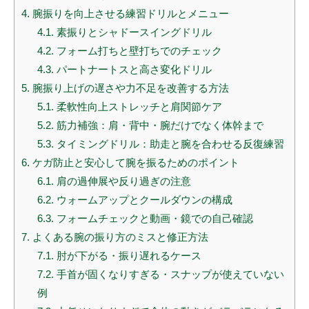
4.
腕振りを向上させる練習ドリルとメニュー
4.1.
素振りとシャドースイングドリル
4.2.
フォーム打ちと壁打ちでのチェック
4.3.
パートナートスと高さ変化ドリル
5.
腕振り上げの遅さや力不足を改善する方法
5.1.
柔軟性向上ストレッチと肩関節ケア
5.2.
筋力補強：肩・背中・腕だけでなく体幹まで
5.3.
タイミングドリル：助走と腕を合わせる反復練習
6.
ケガ防止と安心して腕を振るためのポイント
6.1.
肩の過伸展や反り過ぎの注意
6.2.
ウォームアップとクールダウンの構成
6.3.
フォームチェックと動画・鏡での自己確認
7.
よくある腕の振り方のミスと修正方法
7.1.
肘が下がる・振り遅れるケース
7.2.
手首が固くなりすぎる・スナップが使えていない
例