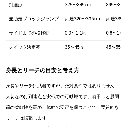
到達点
325〜345cm
345〜36
無助走ブロックジャンプ
到達320〜335cm
到達335〜
サイドまでの横移動
0.9〜1.1秒
0.8〜1.0
クイック決定率
35〜45％
45〜55
身長とリーチの目安と考え方
身長やリーチは武器ですが、絶対条件ではありません。
大切なのは到達点と実戦での可動域です。肩甲帯と股関
節の柔軟性を高め、体幹の安定を保つことで、実質的な
リーチは拡張します。