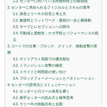
1.3.
センターに向いている性格特性と行動習慣
2.
センターに求められるフィジカルとスキルの基準
2.1.
身長とリーチの目安と考え方
2.2.
敏捷性とフットワーク：最初の一歩と横移動
2.3.
サーブとレセプションへの関与
2.4.
可動域と柔軟性：ケガ予防とパフォーマンスの両
立
3.
コートでの仕事：ブロック、クイック、移動攻撃の実
際
3.1.
サイドアウト局面での優先順位
3.2.
トランジション攻撃の極意
3.3.
スライドと時間差の使い分け
3.4.
ブロックフォーメーションとペネトレーション
4.
センターの思考法とコミュニケーション
4.1.
セッターとのコール体系を磨く
4.2.
相手セッターの読み方と確率思考
4.3.
ラリー中の情報共有と合図