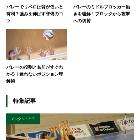
バレーでリベロは背が低いと
バレーのミドルブロッカー動
有利？強みを伸ばす守備のコ
きを理解！ブロックから攻撃
ツ
への切替
バレーの役割と名前がすぐわ
かる！迷わないポジション理
解術
特集記事
メンタル・ケア