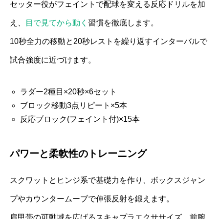
セッター役がフェイントで配球を変える反応ドリルを加
え、
目で見てから動く
習慣を徹底します。
10秒全力の移動と20秒レストを繰り返すインターバルで
試合強度に近づけます。
ラダー2種目×20秒×6セット
ブロック移動3点リピート×5本
反応ブロック(フェイント付)×15本
パワーと柔軟性のトレーニング
スクワットとヒンジ系で基礎力を作り、ボックスジャン
プやカウンタームーブで伸張反射を鍛えます。
肩甲帯の可動域を広げるスキャプラエクササイズ、前腕