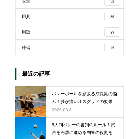
攻撃
32
用具
35
用語
29
練習
46
最近の記事
バレーボールを頑張る成長期の悩
み！膝が痛いオスグッドの効果的
な対策
2026.08.8
9人制バレーの審判のルール！試
合を円滑に進める副審の役割を解