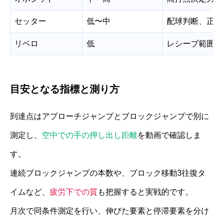
セッター
低〜中
配球判断、正確
リベロ
低
レシーブ範囲、
目安となる指標と測り方
到達点はアプローチジャンプとブロックジャンプで別に
測定し、
空中での手の押し出し距離
を動画で確認しま
す。
連続ブロックジャンプの本数や、ブロック移動3往復タ
イムなど、
疲労下での質
も把握すると実戦的です。
月次で同条件測定を行い、伸びた要素と停滞要素を分け