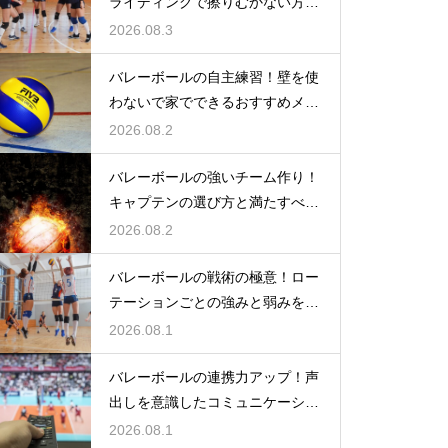
ライディングで擦りむかない方法
を伝授
2026.08.3
バレーボールの自主練習！壁を使
わないで家でできるおすすめメニ
ュー
2026.08.2
バレーボールの強いチーム作り！
キャプテンの選び方と満たすべき
基準
2026.08.2
バレーボールの戦術の極意！ロー
テーションごとの強みと弱みを徹
底分析
2026.08.1
バレーボールの連携力アップ！声
出しを意識したコミュニケーショ
ン練習
2026.08.1