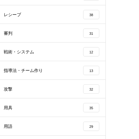
レシーブ
38
審判
31
戦術・システム
12
指導法・チーム作り
13
攻撃
32
用具
35
用語
29