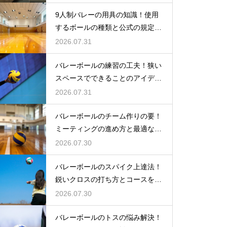
9人制バレーの用具の知識！使用
するボールの種類と公式の規定を
解説
2026.07.31
バレーボールの練習の工夫！狭い
スペースでできることのアイデア
大公開
2026.07.31
バレーボールのチーム作りの要！
ミーティングの進め方と最適な頻
度とは
2026.07.30
バレーボールのスパイク上達法！
鋭いクロスの打ち方とコースを抜
く角度
2026.07.30
バレーボールのトスの悩み解決！