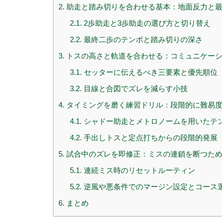
2.
助走と踏み切りを合わせる基本：地面反力と最
2.1.
2歩助走と3歩助走の選び方と切り替え
2.2.
最終二歩のテンポと踏み切りの深さ
3.
トスの高さと軌道を合わせる：コミュニケーシ
3.1.
セッターに伝えるべき三要素と優先順位
3.2.
目線と合図でズレを減らす小技
4.
タイミングを磨く練習ドリル：段階的に難易
4.1.
シャドー助走とメトロノームを用いたテ
4.2.
手出しトスと定点打ちからの段階的発展
5.
試合中のズレを即修正：ミスの連鎖を断つた
5.1.
連続ミス時のリセットルーティン
5.2.
逆風や悪条件でのマージン設定とコース
6.
まとめ