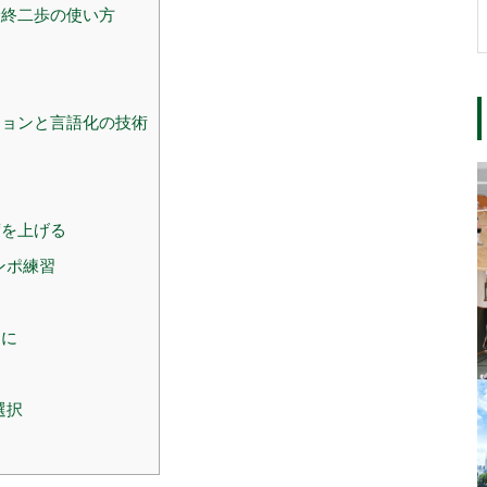
終二歩の使い方
ョンと言語化の技術
度を上げる
ンポ練習
めに
選択