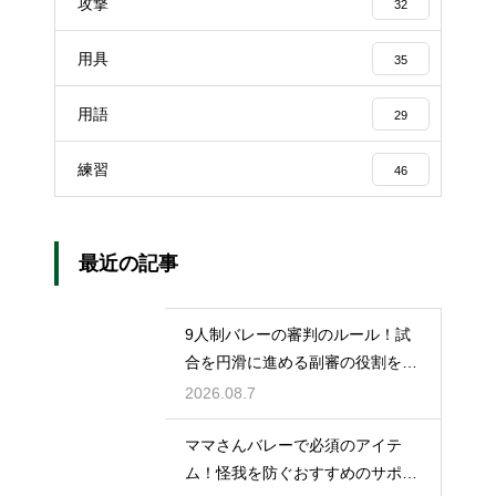
攻撃
32
用具
35
用語
29
練習
46
最近の記事
9人制バレーの審判のルール！試
合を円滑に進める副審の役割を解
説
2026.08.7
ママさんバレーで必須のアイテ
ム！怪我を防ぐおすすめのサポー