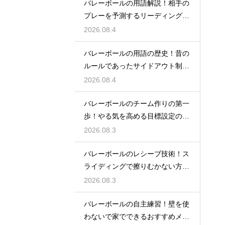
バレーボールの用語解説！相手の
プレーを予測するリーディングと
は何か
2026.08.4
バレーボールの用語の歴史！昔の
ルールであったサイドアウト制と
は何か
2026.08.4
バレーボールのチーム作りの第一
歩！やる気を高める目標設定の仕
方とは
2026.08.3
バレーボールのレシーブ技術！ス
ライディングで擦りむかない方法
を伝授
2026.08.3
バレーボールの自主練習！壁を使
わないで家でできるおすすめメニ