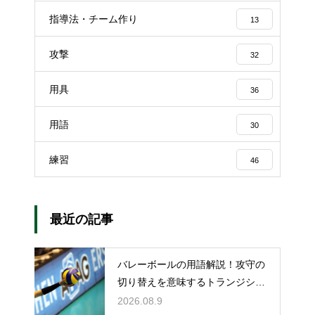
指導法・チーム作り
13
攻撃
32
用具
36
用語
30
練習
46
最近の記事
バレーボールの用語解説！攻守の
切り替えを意味するトランジショ
ンとは
2026.08.9